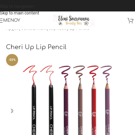
Skip to navigation
Skip to main content
ΜΕΝΟΎ
Αρχική σελίδα
/
Μακιγιάζ
/
Χείλη
/
Lip Pencils
Cheri Up Lip Pencil
-50%