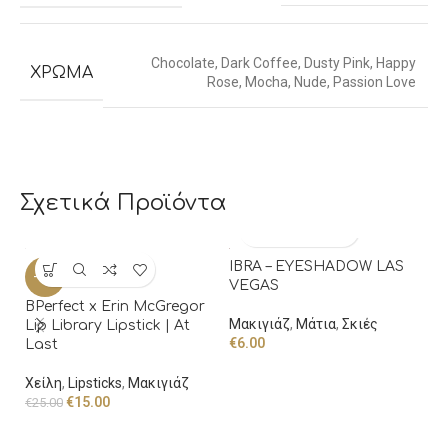
Chocolate
,
Dark Coffee
,
Dusty Pink
,
Happy
ΧΡΏΜΑ
Rose
,
Mocha
,
Nude
,
Passion Love
Σχετικά Προϊόντα
IBRA – EYESHADOW LAS
I
-40%
VEGAS
T
BPerfect x Erin McGregor
Μακιγιάζ
,
Μάτια
,
Σκιές
Π
Lip Library Lipstick | At
€
6.00
€
Last
Χείλη
,
Lipsticks
,
Μακιγιάζ
€
15.00
€
25.00