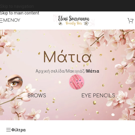
Skip to navigation
Skip to main content
ΜΕΝΟΎ
Μάτια
Αρχική σελίδα
/
Μακιγιάζ
/
Μάτια
BROWS
EYE PENCILS
Φίλτρα