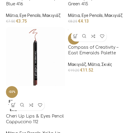
Blue 416
Green 415
Μάτια
,
Eye Pencils
,
Μακιγιάζ
Μάτια
,
Eye Pencils
,
Μακιγιάζ
€
3.75
€
4.13
€
7.50
€
8.25
-40%
Compass of Creativity –
East Emeralds Palette
Μακιγιάζ
,
Μάτια
,
Σκιές
€
11.52
€
19.20
-50%
ΕΞΑΝ
ΤΛΗΜ
ΈΝΟ
Cheri Up Lips & Eyes Pencil
Cappuccino 112