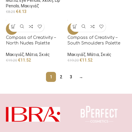
Μάτια
,
Eye Pencils
,
Χείλη
,
Lip
Pencils
,
Μακιγιάζ
€
4.13
€
8.25
-40%
-40%
Compass of Creativity –
Compass of Creativity –
North Nudes Palette
South Smoulders Palette
Μακιγιάζ
,
Μάτια
,
Σκιές
Μακιγιάζ
,
Μάτια
,
Σκιές
€
11.52
€
11.52
€
19.20
€
19.20
1
2
3
→