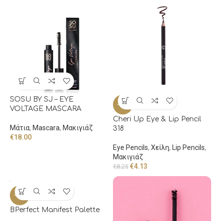
SOSU BY SJ – EYE
-50%
VOLTAGE MASCARA
Cheri Up Eye & Lip Pencil
Μάτια
,
Mascara
,
Μακιγιάζ
318
€
18.00
Eye Pencils
,
Χείλη
,
Lip Pencils
,
Μακιγιάζ
€
4.13
€
8.25
-40%
BPerfect Manifest Palette