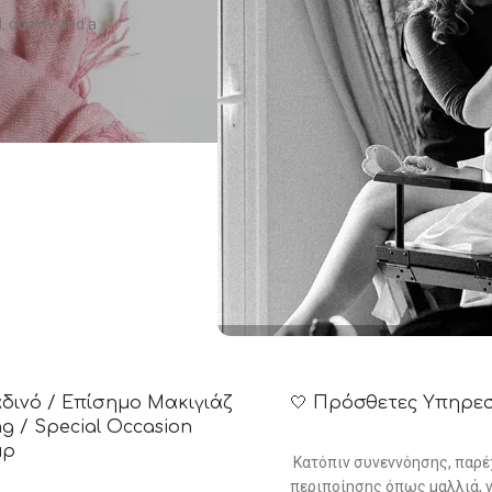
, quality and a
αδινό / Επίσημο Μακιγιάζ
🤍 Πρόσθετες Υπηρεσί
g / Special Occasion
up
Κατόπιν συνεννόησης, παρέ
περιποίησης όπως μαλλιά, ν