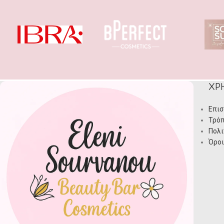
ΧΡ
Επισ
Τρόπ
Πολι
Όροι