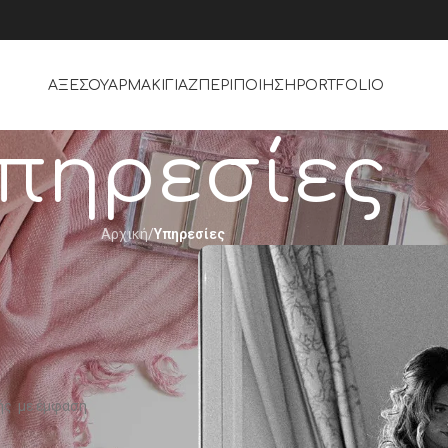
ΑΞΕΣΟΥΑΡ
ΜΑΚΙΓΙΆΖ
ΠΕΡΙΠΟΊΗΣΗ
PORTFOLIO
πηρεσίες
Αρχική
/
Υπηρεσίες
ής με έμφαση