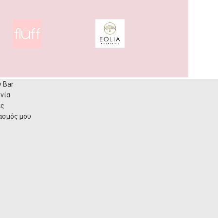
y Bar
νία
ες
ασμός μου