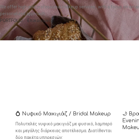
We offer high-end professional makeup services , with a focus on detail
personalized approach.
PORTFOLIO
Επικοινωνία
💍 Νυφικό Μακιγιάζ / Bridal Makeup
🌙 Βρ
Evenin
Πολυτελές νυφικό μακιγιάζ με φυσικό, λαμπερό
Make
και μεγάλης διάρκειας αποτέλεσμα. Διατίθενται
δύο πακέτα υπηρεσιών: