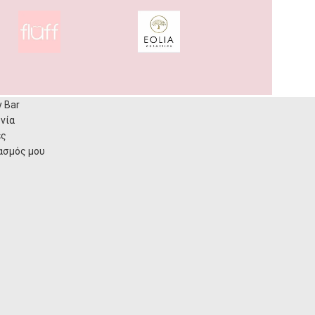
y Bar
νία
ες
ασμός μου