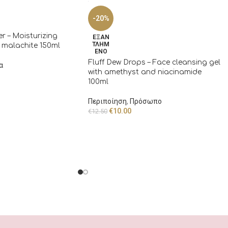
-20%
r – Moisturizing
ΕΞΑΝ
ΤΛΗΜ
 malachite 150ml
ΈΝΟ
Fluff Dew Drops – Face cleansing gel
α
with amethyst and niacinamide
100ml
Περιποίηση
,
Πρόσωπο
€
10.00
€
12.50