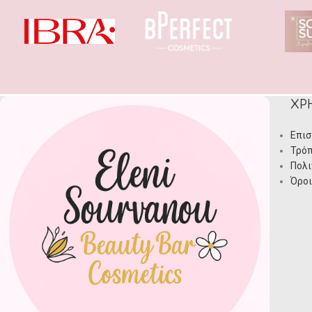
ΧΡ
Επισ
Τρόπ
Πολι
Όροι