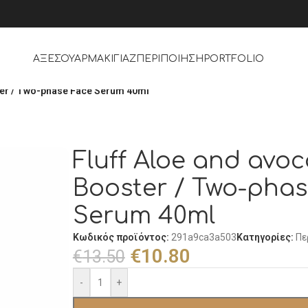
ΑΞΕΣΟΥΑΡ
ΜΑΚΙΓΙΆΖ
ΠΕΡΙΠΟΊΗΣΗ
PORTFOLIO
ter / Two-phase Face Serum 40ml
Fluff Aloe and avo
Booster / Two-pha
Serum 40ml
Κωδικός προϊόντος:
291a9ca3a503
Κατηγορίες:
Πε
€
10.80
€
13.50
-
+