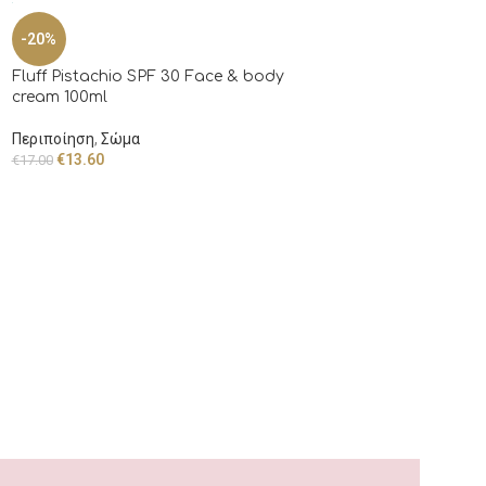
ΕΞΑΝ
-20%
ΤΛΗΜ
ΈΝΟ
Fluff Pistachio SPF 30 Face & body
The Retinol 0.3 crea
cream 100ml
κρέμα με 0.3% καθαρ
Περιποίηση
,
Σώμα
Περιποίηση
,
Πρόσωπο
€
13.60
€
17.00
€
29.90