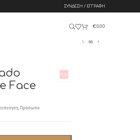
ΣΎΝΔΕΣΗ / ΕΓΓΡΑΦΉ
€
0.00
cado
se Face
ριποίηση
,
Πρόσωπο