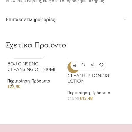
κυκλικές κινήσεις, έως ότου απορροφηθεί πλήρως.
Επιπλέον πληροφορίες
Σχετικά Προϊόντα
BOJ GINSENG
-50%
-
CLEANSING OIL 210ML
CLEAN UP TONING
Fl
Περιποίηση
,
Πρόσωπο
LOTION
M
€
22.90
wi
Περιποίηση
,
Πρόσωπο
€
13.48
Π
€
26.95
€
1