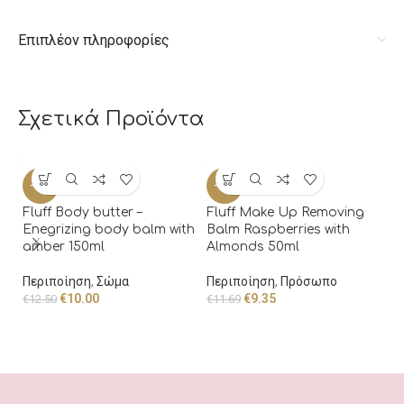
Επιπλέον πληροφορίες
Σχετικά Προϊόντα
-20%
-20%
-
Fluff Body butter –
Fluff Make Up Removing
Enegrizing body balm with
Balm Raspberries with
amber 150ml
Almonds 50ml
Fl
F
Περιποίηση
,
Σώμα
Περιποίηση
,
Πρόσωπο
€
10.00
€
9.35
€
12.50
€
11.69
Π
€
1