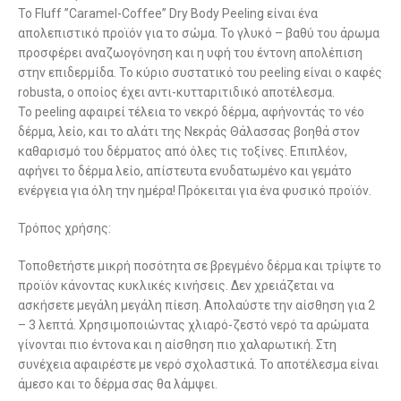
Το Fluff ”Caramel-Coffee” Dry Body Peeling είναι ένα
απολεπιστικό προϊόν για το σώμα. Το γλυκό – βαθύ του άρωμα
προσφέρει αναζωογόνηση και η υφή του έντονη απολέπιση
στην επιδερμίδα. Το κύριο συστατικό του peeling είναι ο καφές
robusta, ο οποίος έχει αντι-κυτταριτιδικό αποτέλεσμα.
Το peeling αφαιρεί τέλεια το νεκρό δέρμα, αφήνοντάς το νέο
δέρμα, λείο, και το αλάτι της Νεκράς Θάλασσας βοηθά στον
καθαρισμό του δέρματος από όλες τις τοξίνες. Επιπλέον,
αφήνει το δέρμα λείο, απίστευτα ενυδατωμένο και γεμάτο
ενέργεια για όλη την ημέρα! Πρόκειται για ένα φυσικό προϊόν.
Τρόπος χρήσης:
Τοποθετήστε μικρή ποσότητα σε βρεγμένο δέρμα και τρίψτε το
προϊόν κάνοντας κυκλικές κινήσεις. Δεν χρειάζεται να
ασκήσετε μεγάλη μεγάλη πίεση. Απολαύστε την αίσθηση για 2
– 3 λεπτά. Χρησιμοποιώντας χλιαρό-ζεστό νερό τα αρώματα
γίνονται πιο έντονα και η αίσθηση πιο χαλαρωτική. Στη
συνέχεια αφαιρέστε με νερό σχολαστικά. Το αποτέλεσμα είναι
άμεσο και το δέρμα σας θα λάμψει.