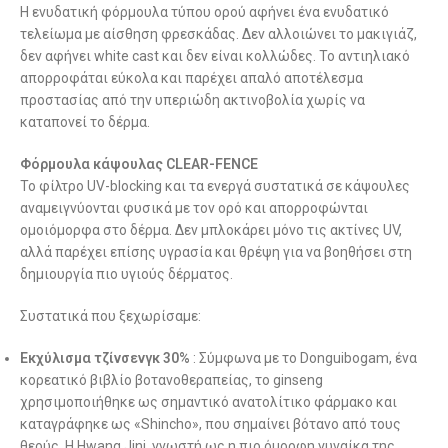
Η ενυδατική φόρμουλα τύπου ορού αφήνει ένα ενυδατικό
τελείωμα με αίσθηση φρεσκάδας. Δεν αλλοιώνει το μακιγιάζ,
δεν αφήνει white cast και δεν είναι κολλώδες. Το αντιηλιακό
απορροφάται εύκολα και παρέχει απαλό αποτέλεσμα
προστασίας από την υπεριώδη ακτινοβολία χωρίς να
καταπονεί το δέρμα.
Φόρμουλα κάψουλας CLEAR-FENCE
Το φίλτρο UV-blocking και τα ενεργά συστατικά σε κάψουλες
αναμειγνύονται φυσικά με τον ορό και απορροφώνται
ομοιόμορφα στο δέρμα. Δεν μπλοκάρει μόνο τις ακτίνες UV,
αλλά παρέχει επίσης υγρασία και θρέψη για να βοηθήσει στη
δημιουργία πιο υγιούς δέρματος.
Συστατικά που ξεχωρίσαμε:
Εκχύλισμα τζίνσενγκ 30%
: Σύμφωνα με το Donguibogam, ένα
κορεατικό βιβλίο βοτανοθεραπείας, το ginseng
χρησιμοποιήθηκε ως σημαντικό ανατολίτικο φάρμακο και
καταγράφηκε ως «Shincho», που σημαίνει βότανο από τους
θεούς. Η Hwang Jini, γνωστή ως η πιο όμορφη γυναίκα της