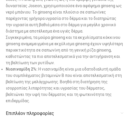
δυναστείας Joseon, χρησιμοποιούσε ένα αφέψημα ginseng ως
νερό μπάνιου. Το ginseng είναι πλούσιο σε σαπωνίνες
παρέχοντας γρήγορα υγρασία στο δέρμα και το διατηρώτας
την υγρασία αυτή βαθιά μέσα στο δέρμα για μεγάλο χρονικό
διάστημα με αποτέλεσμα ένα υγιές δέρμα.
Συγκεκριμένα, τα μούρα ginseng και τα εκχυλίσματα κόκκινου
ginseng αναμεμειγμένα με εκχύλισμα ginseng έχουν υψηλότερη
περιεκτικότητα σε σαπωνίνη από τη γενική ρίζα ginseng,
καθιστώντας τα πιο αποτελεσματικά για την αντιγήρανση και
τη βελτίωση των ρυτίδων.
Νιασιναμίδη 2%:
Η νιασιναμίδη είναι μια υδατοδιαλυτή ομάδα
του συμπλέγματος βιταμινών Β που είναι αποτελεσματική στη
βελτίωση της μελάγχρωσης. Βοηθά στη διατήρηση της
ισορροπίας λιπαρότητας και υγρασίας του δέρματος,
βελτιώνει την υφή του δέρματος και τη φωτεινότητα της
επιδερμίδας.
Επιπλέον πληροφορίες