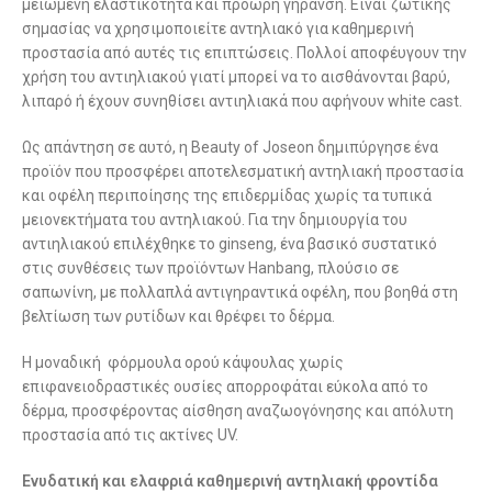
μειωμένη ελαστικότητα και πρόωρη γήρανση. Είναι ζωτικής
σημασίας να χρησιμοποιείτε αντηλιακό για καθημερινή
προστασία από αυτές τις επιπτώσεις. Πολλοί αποφέυγουν την
χρήση του αντιηλιακού γιατί μπορεί να το αισθάνονται βαρύ,
λιπαρό ή έχουν συνηθίσει αντιηλιακά που αφήνουν white cast.
Ως απάντηση σε αυτό, η Beauty of Joseon δημιπύργησε ένα
προϊόν που προσφέρει αποτελεσματική αντηλιακή προστασία
και οφέλη περιποίησης της επιδερμίδας χωρίς τα τυπικά
μειονεκτήματα του αντηλιακού. Για την δημιουργία του
αντιηλιακού επιλέχθηκε το ginseng, ένα βασικό συστατικό
στις συνθέσεις των προϊόντων Hanbang, πλούσιο σε
σαπωνίνη, με πολλαπλά αντιγηραντικά οφέλη, που βοηθά στη
βελτίωση των ρυτίδων και θρέφει το δέρμα.
Η μοναδική φόρμουλα ορού κάψουλας χωρίς
επιφανειοδραστικές ουσίες απορροφάται εύκολα από το
δέρμα, προσφέροντας αίσθηση αναζωογόνησης και απόλυτη
προστασία από τις ακτίνες UV.
Ενυδατική και ελαφριά καθημερινή αντηλιακή φροντίδα