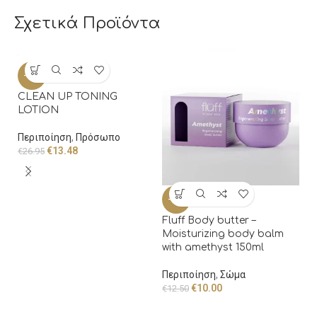
Σχετικά Προϊόντα
-50%
-
CLEAN UP TONING
Fl
LOTION
M
wi
Περιποίηση
,
Πρόσωπο
€
13.48
Π
€
26.95
€
1
-20%
Fluff Body butter –
Moisturizing body balm
with amethyst 150ml
Περιποίηση
,
Σώμα
€
10.00
€
12.50