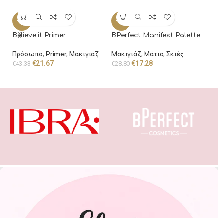
I
-50%
-40%
Y
Believe it Primer
BPerfect Manifest Palette
Μ
€
6
Πρόσωπο
,
Primer
,
Μακιγιάζ
Μακιγιάζ
,
Μάτια
,
Σκιές
€
21.67
€
17.28
€
43.33
€
28.80