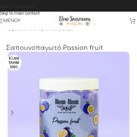
Skip to navigation
Skip to main content
ΜΕΝΟΎ
Αρχική σελίδα
/
Περιποίηση
/
Σώμα
Σαπουνοπαγωτό Passion fruit
ΕΞΑΝ
ΤΛΗΜ
ΈΝΟ