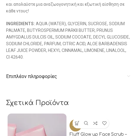
και απολαύστε μια αναζωογονητική και εξωτική αίσθηση σε
κάθε ντους!
INGREDIENTS:
AQUA (WATER), GLYCERIN, SUCROSE, SODIUM
PALMATE, BUTYROSPERMUM PARKII BUTTER, PRUNUS
AMYGDALUS DULCIS OIL, SODIUM COCOATE, DECYL GLUCOSIDE,
SODIUM CHLORIDE, PARFUM, CITRIC ACID, ALOE BARBADENSIS
LEAF JUICE POWDER, HEXYL CINNAMAL, LIMONENE, LINALOOL,
CI 42640.
Επιπλέον πληροφορίες
Σχετικά Προϊόντα
-20%
-
Fluff Glow up Face Scrub –