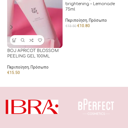
brightening – Lemonade
75ml
Fl
F
Περιποίηση
,
Πρόσωπο
€
10.80
€
13.50
Π
€
1
BOJ APRICOT BLOSSOM
PEELING GEL 100ML
Περιποίηση
,
Πρόσωπο
€
15.50