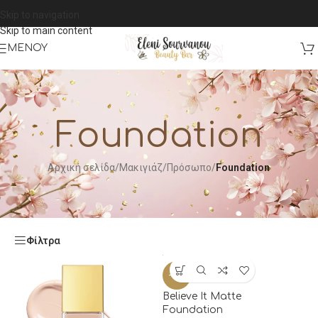
Skip to navigation
Skip to main content
ΜΕΝΟΎ
Foundation
Αρχική σελίδα
/
Μακιγιάζ
/
Πρόσωπο
/
Foundation
Φίλτρα
-50%
Believe It Matte
Foundation