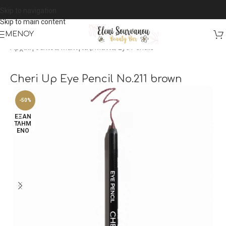
Skip to navigation
Skip to main content
ΜΕΝΟΎ
Αρχική σελίδα
/
Μακιγιάζ
/
Μάτια
/
Eye Pencils
Cheri Up Eye Pencil No.211 brown
-50%
ΕΞΑΝ
ΤΛΗΜ
ΈΝΟ