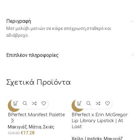
Περιγραφή
Ματ μολύβι ματιών σε κάφε απόχρωση,σταθερό και
αδιάβροχο.
Επιπλέον πληροφορίες
Σχετικά Προϊόντα
I
-40%
-40%
V
BPerfect Manifest Palette
BPerfect x Erin McGregor
Μ
Lip Library Lipstick | At
€
6
Μακιγιάζ
,
Μάτια
,
Σκιές
Last
€
17.28
€
28.80
Χείλη
,
Lipsticks
,
Μακιγιάζ