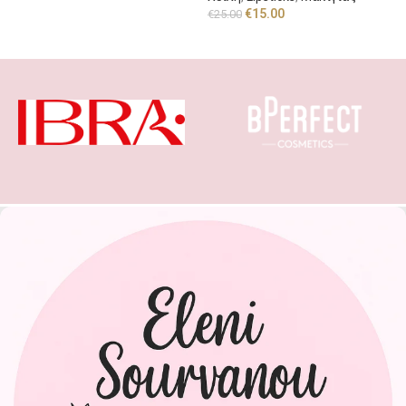
€
15.00
€
25.00