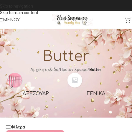
Skip to navigation
Skip to main content
ΜΕΝΟΎ
Butter
Αρχική σελίδα
/
Προϊόν Χρώμα
/
Butter
ΑΞΕΣΟΥΑΡ
ΓΕΝΙΚΆ
Φίλτρα