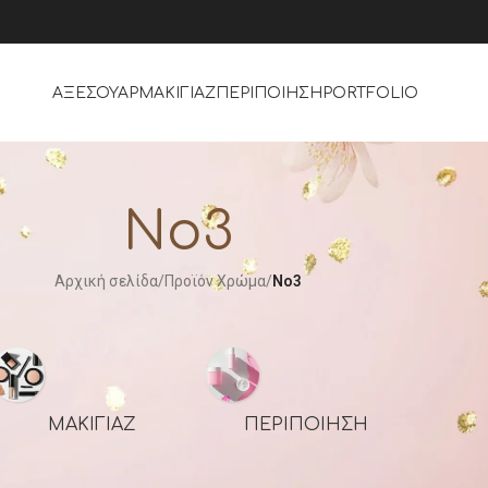
ΑΞΕΣΟΥΑΡ
ΜΑΚΙΓΙΆΖ
ΠΕΡΙΠΟΊΗΣΗ
PORTFOLIO
No3
Αρχική σελίδα
/
Προϊόν Χρώμα
/
No3
ΜΑΚΙΓΙΆΖ
ΠΕΡΙΠΟΊΗΣΗ