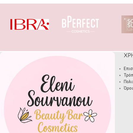
ΧΡ
Επισ
Τρόπ
Πολι
Όροι