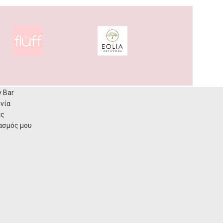
y Bar
νία
ες
ασμός μου