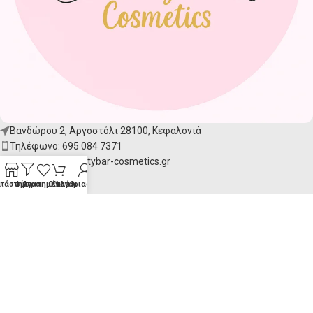
Βανδώρου 2, Αργοστόλι 28100, Κεφαλονιά
Τηλέφωνο: 695 084 7371
Email:
info@beautybar-cosmetics.gr
ατάστημα
Φίλτρα
Αγαπημένα
Ο λογαριασμός μου
Καλάθι
ΧΡΉΣΙΜΟΙ ΣΎΝΔΕΣΜΟΙ
Το Beauty Bar
Επικοινωνία
Υπηρεσίες
Ο λογαριασμός μου
Blog