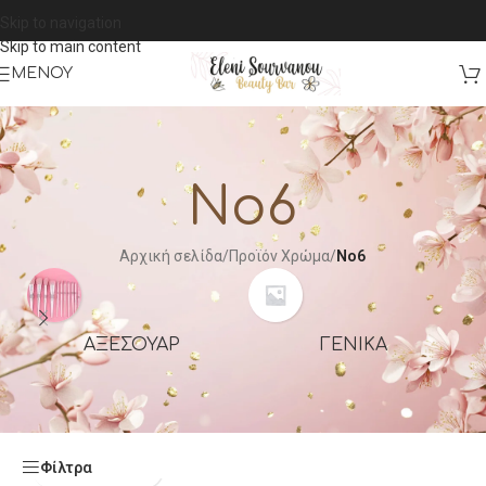
Skip to navigation
Skip to main content
ΜΕΝΟΎ
No6
Αρχική σελίδα
/
Προϊόν Χρώμα
/
No6
ΑΞΕΣΟΥΑΡ
ΓΕΝΙΚΆ
Φίλτρα