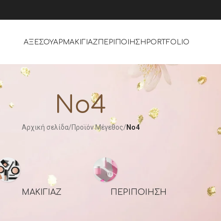
ΑΞΕΣΟΥΑΡ
ΜΑΚΙΓΙΆΖ
ΠΕΡΙΠΟΊΗΣΗ
PORTFOLIO
No4
Αρχική σελίδα
/
Προϊόν Μέγεθος
/
No4
ΜΑΚΙΓΙΆΖ
ΠΕΡΙΠΟΊΗΣΗ