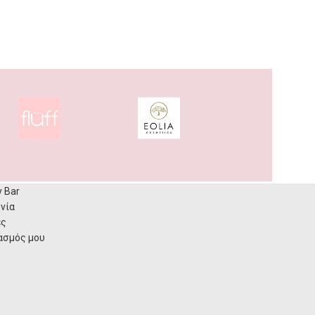
y Bar
νία
ες
ασμός μου