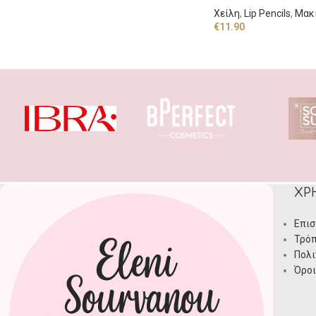
Χείλη
,
Lip Pencils
,
Μακ
€
11.90
ΧΡ
Επισ
Τρόπ
Πολι
Όροι